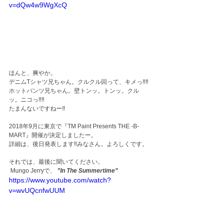
v=dQw4w9WgXcQ
ほんと、爽やか。
デニムTシャツ兄ちゃん。クルクル回って、キメっ‼‼
ホットパンツ兄ちゃん。壁トンッ。トンッ。クル
ッ。ニコっ‼‼
たまんないですねー‼
2018年9月に東京で『TM Paint Presents THE -B- 
MART』開催が決定しましたー。
詳細は、後日発表します‼みなさん。よろしくです。
それでは、最後に聞いてください。
 Mungo Jerryで、
”In The Summertime”
https://www.youtube.com/watch?
v=wvUQcnfwUUM