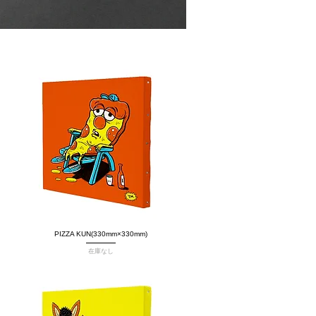
PIZZA KUN(330mm×330mm)
クイックビュー
在庫なし