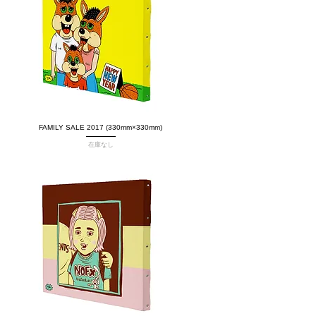
FAMILY SALE 2017 (330mm×330mm)
クイックビュー
在庫なし