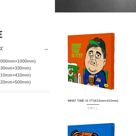
E
ズ
1000mm×1000mm)
330mm×330mm)
410mm×410mm)
720mm×500mm)
WHAT TIME IS IT?(410mm×410mm)
クイックビュー
在庫なし