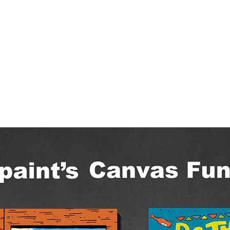
※JCBカードのお客様へ
銀行振り込みで、よろしければ
メールorインスタのDMにてご注文をお受けさせていただきます。
❶ご希望の商品名
❷お名前フルネーム
❸〒ご住所
❹お電話番号