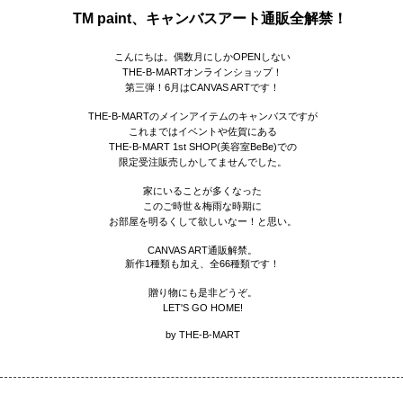
TM paint、キャンバスアート通販全解禁！
こんにちは。
偶数月にしかOPENしない
THE-B-MART
オンラインショップ！
第三弾！6月はCANVAS ARTです
！
THE-B-MARTのメインアイテムのキャンバスですが
これまではイベントや
佐賀にある
THE-B-MART 1st SHOP
(美容室BeBe)での
限定受注販売しかしてませんでした。
家にいることが多くなった
このご時世＆梅雨な時期に
お部屋を明るくして欲しいなー！と思い。
CANVAS ART通販解禁。
新作1種類も加え、全66種類です！
贈り物にも是非どうぞ。
LET'S GO HOME!
by THE-B-MART