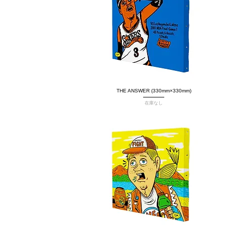
THE ANSWER (330mm×330mm)
クイックビュー
在庫なし